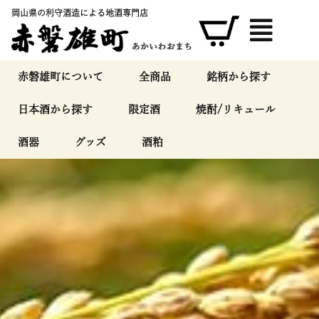
内
岡山県の利守酒造による地酒専門店
容
を
ス
キ
赤磐雄町について
全商品
銘柄から探す
ッ
日本酒から探す
限定酒
焼酎/リキュール
プ
酒器
グッズ
酒粕