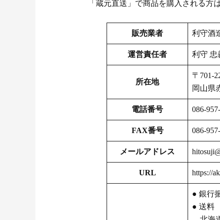
「蔵元直送」で商品を購入される方
販売業者
利守酒
運営責任者
利守 忠
〒701-2
所在地
岡山県
電話番号
086-957
FAX番号
086-957
メールアドレス
hitosuji
URL
https://
● 銀行
● 送料
北海道：