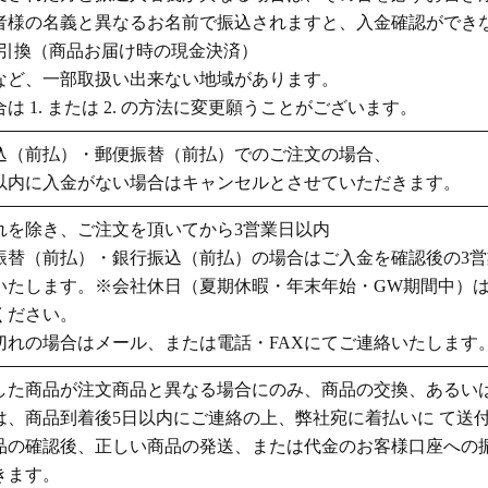
者様の名義と異なるお名前で振込されますと、入金確認ができ
代金引換（商品お届け時の現金決済）
など、一部取扱い出来ない地域があります。
は 1. または 2. の方法に変更願うことがございます。
込（前払）・郵便振替（前払）でのご注文の場合、
以内に入金がない場合はキャンセルとさせていただきます。
れを除き、ご注文を頂いてから3営業日以内
振替（前払）・銀行振込（前払）の場合はご入金を確認後の3
いたします。※会社休日（夏期休暇・年末年始・GW期間中）
ください。
切れの場合はメール、または電話・FAXにてご連絡いたします
した商品が注文商品と異なる場合にのみ、商品の交換、あるい
は、商品到着後5日以内にご連絡の上、弊社宛に着払いに て送
品の確認後、正しい商品の発送、または代金のお客様口座への
きます。