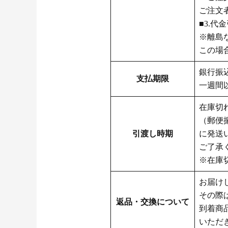
ご注文
■3.
※離島
この場合
銀行振
支払期限
一週間
在庫切
（郵便
引渡し時期
に発送
ご了承
※在庫
お届け
その際
返品・交換について
到着商
いただ