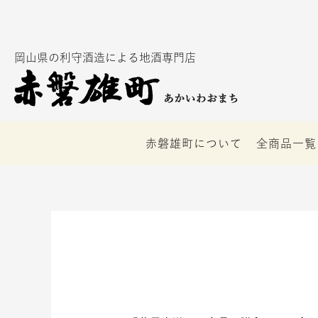
内
容
を
岡山県の利守酒造による地酒専門店
ス
キ
ッ
プ
赤磐雄町について
全商品一覧