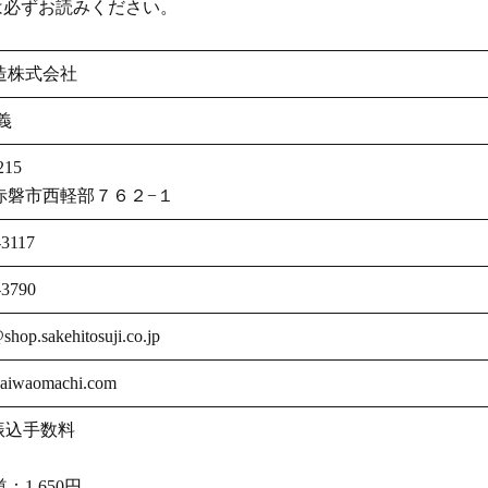
は必ずお読みください。
造株式会社
義
215
赤磐市西軽部７６２−１
-3117
-3790
@shop.sakehitosuji.co.jp
akaiwaomachi.com
振込手数料
1,650円