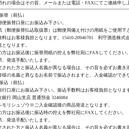
切れの場合はその旨、メールまたは電話・FAXにてご連絡申し
便振替（前払）
郵便振替口座にお振込み下さい。
紙（郵便振替払込取扱票）は郵便局備え付けの用紙をご使用下
料はお客様負担となります。15410-20946701 利守酒造株
送となります。
の方はお振込後に振替用紙の控えを弊社宛にFAXしてください
第、発送手配いたします。
文された方と振込人名義が異なる場合は、その旨を必ずお書き
者様の名義と異なるお名前で振込されますと、入金確認ができ
行振込（前払）
銀行口座にお振込み下さい。振込手数料はお客様負担となりま
銀行 岡山支店 普通預金 3246084
シモリシュゾウ※ご入金確認後の商品発送となります。
の方はお振込後に振込時の控えを弊社宛にFAXしてください。
第、発送手配いたします。
文された方と振込人名義が異なる場合は、その旨を必ずお書き