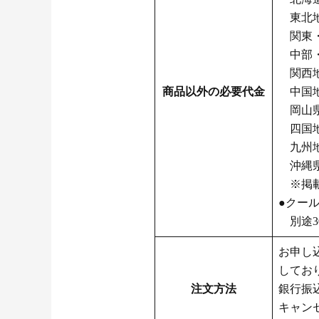
東北地方
関東・
中部・
関西地
商品以外の必要代金
中国地
岡山県
四国地
九州地
沖縄県：
※掲載
●クー
別途30
お申し
してお
注文方法
銀行振
キャン