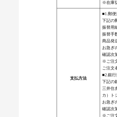
※在庫
■1.郵
下記の
振替用
振替手数
商品発
お急ぎ
確認次
※ご注
ご注文
■2.銀
支払方法
下記の
三井住友
カ）ト
お急ぎ
確認次
※ご注