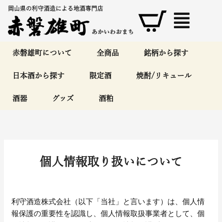
内
岡山県の利守酒造による地酒専門店
容
を
ス
キ
赤磐雄町について
全商品
銘柄から探す
ッ
日本酒から探す
限定酒
焼酎/リキュール
プ
酒器
グッズ
酒粕
個人情報取り扱いについて
利守酒造株式会社（以下「当社」と言います）は、個人情
報保護の重要性を認識し、個人情報取扱事業者として、個