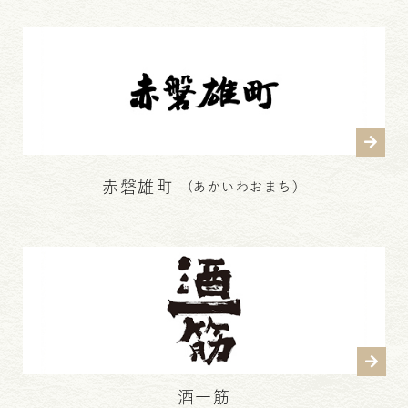
赤磐雄町
(あかいわおまち）
酒一筋