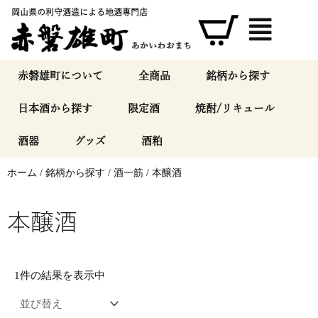
内
岡山県の利守酒造による地酒専門店
容
を
ス
キ
赤磐雄町について
全商品
銘柄から探す
ッ
日本酒から探す
限定酒
焼酎/リキュール
プ
酒器
グッズ
酒粕
ホーム
/
銘柄から探す
/
酒一筋
/ 本醸酒
本醸酒
1件の結果を表示中