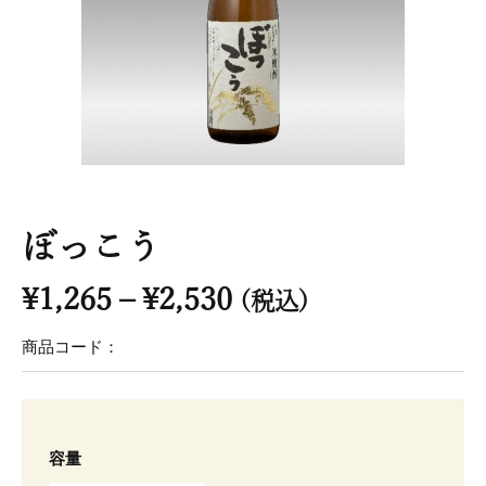
ぼっこう
価
¥
1,265
–
¥
2,530
(税込)
格
商品コード：
帯:
¥1,265
ぼ
–
っ
¥2,530
容量
こ