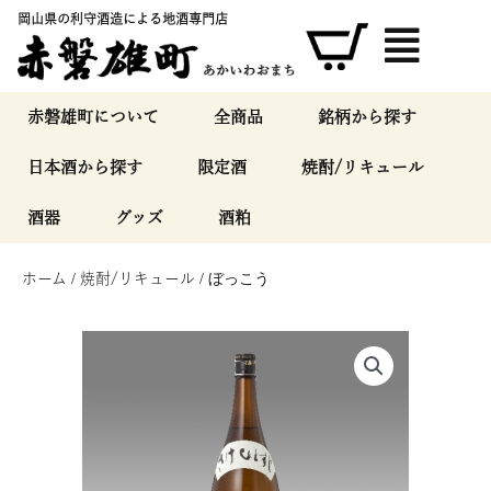
内
岡山県の利守酒造による地酒専門店
容
を
ス
キ
赤磐雄町について
全商品
銘柄から探す
ッ
日本酒から探す
限定酒
焼酎/リキュール
プ
酒器
グッズ
酒粕
ホーム
/
焼酎/リキュール
/ ぼっこう