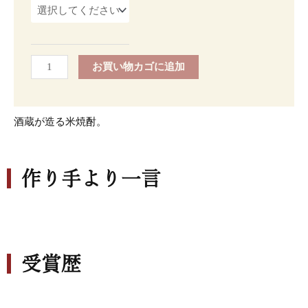
う
個
お買い物カゴに追加
酒蔵が造る米焼酎。
作り手より一言
受賞歴