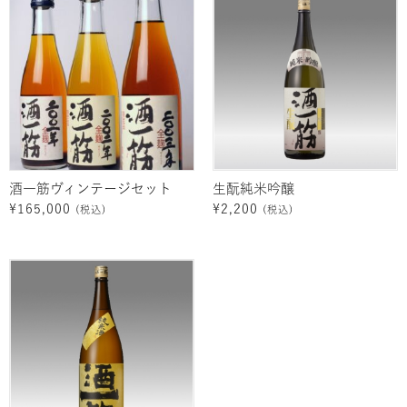
酒一筋ヴィンテージセット
生酛純米吟醸
¥
165,000
¥
2,200
(税込)
(税込)
価
格
帯:
¥1,430
–
¥2,860