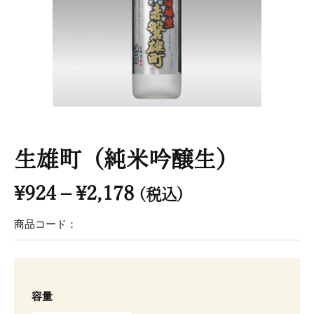
生雄町（純米吟醸生）
価
¥
924
–
¥
2,178
(税込)
格
商品コード：
帯:
¥924
生
–
雄
¥2,178
容量
町