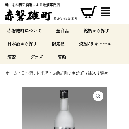
内
岡山県の利守酒造による地酒専門店
容
を
ス
キ
赤磐雄町について
全商品
銘柄から探す
ッ
日本酒から探す
限定酒
焼酎/リキュール
プ
酒器
グッズ
酒粕
ホーム
/
日本酒
/
純米酒
/
赤磐雄町
/ 生雄町（純米吟醸生）