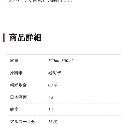
商品詳細
容量
720ml, 300ml
原料米
雄町米
精米歩合
60％
日本酒度
+3
酸度
1.5
アルコール分
15度