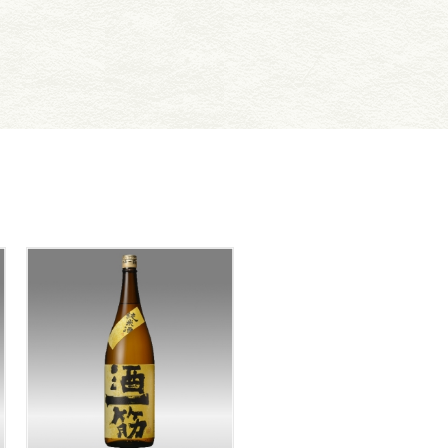
価
格
帯:
¥1,430
–
¥2,860