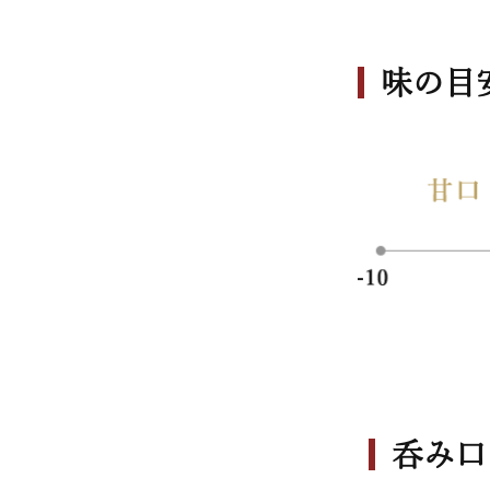
味の目
呑み口