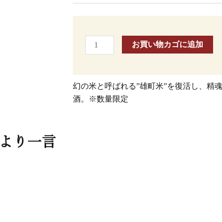
松
鶴
お買い物カゴに追加
個
幻の米と呼ばれる”雄町米”を復活し、精
酒。※数量限定
より一言