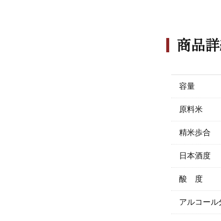
商品詳
容量
原料米
精米歩合
日本酒度
酸 度
アルコール