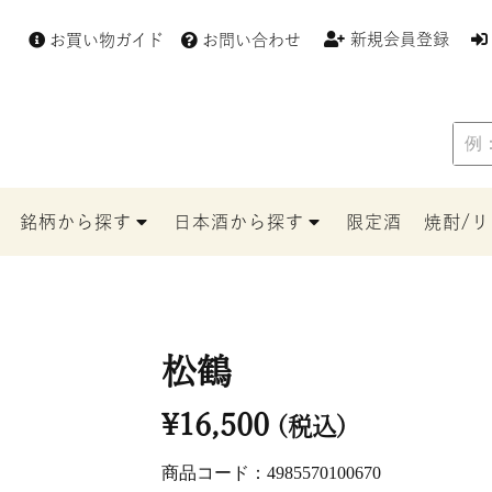
新規会員登録
お買い物ガイド
お問い合わせ
例：
赤
磐
雄
銘柄から探す
日本酒から探す
限定酒
焼酎/
町
松鶴
¥
16,500
(税込)
商品コード：4985570100670