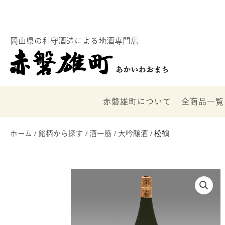
内
容
を
岡山県の利守酒造による地酒専門店
ス
キ
ッ
プ
赤磐雄町について
全商品一覧
ホーム
/
銘柄から探す
/
酒一筋
/
大吟醸酒
/ 松鶴