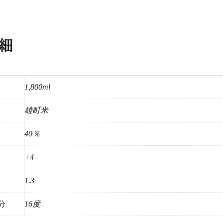
細
1,800ml
雄町米
40％
+4
1.3
分
16度